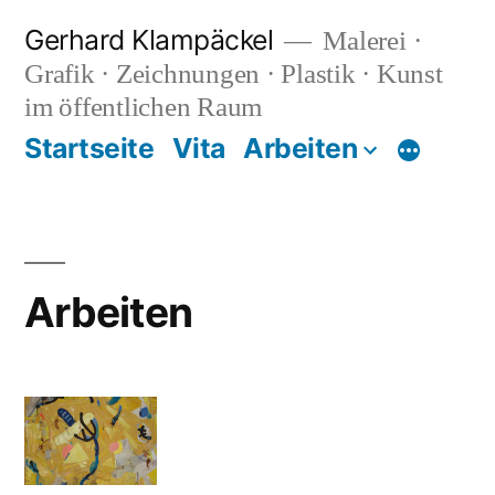
Zum
Gerhard Klampäckel
Malerei ·
Inhalt
Grafik · Zeichnungen · Plastik · Kunst
springen
im öffentlichen Raum
Startseite
Vita
Arbeiten
Mehr
Arbeiten