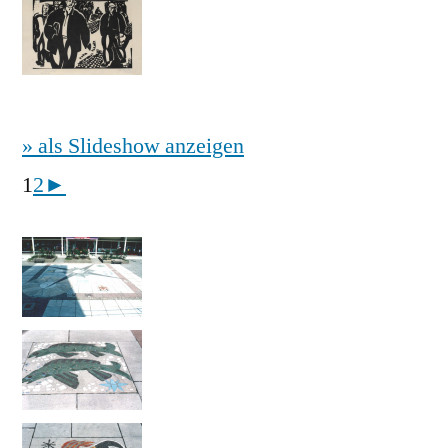
» als Slideshow anzeigen
1
2
►