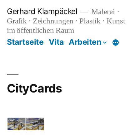
Zum
Gerhard Klampäckel
Malerei ·
Inhalt
Grafik · Zeichnungen · Plastik · Kunst
springen
im öffentlichen Raum
Startseite
Vita
Arbeiten
Mehr
CityCards