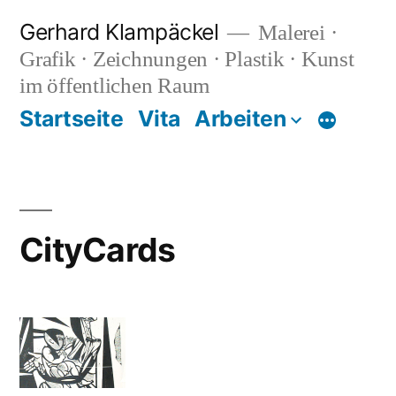
Zum
Gerhard Klampäckel
Malerei ·
Inhalt
Grafik · Zeichnungen · Plastik · Kunst
springen
im öffentlichen Raum
Startseite
Vita
Arbeiten
Mehr
CityCards