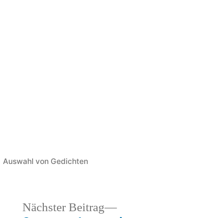
Veröffentlicht
Auswahl von Gedichten
in
heriger
Nächster
Nächster Beitrag