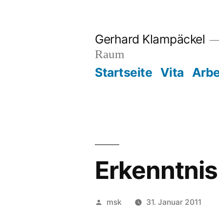
Zum
Inhalt
Gerhard Klampäckel
springen
Raum
Startseite
Vita
Arbe
Erkenntnis
Veröffentlicht
msk
31. Januar 2011
von