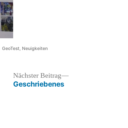
Veröffentlicht
GeoTest
,
Neuigkeiten
in
heriger
Nächster
Nächster Beitrag
rag:
Beitrag:
Geschriebenes