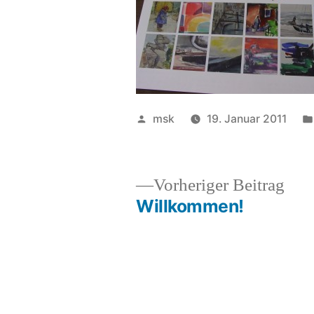
Veröffentlicht
msk
19. Januar 2011
von
Vor
Vorheriger Beitrag
Beit
Willkommen!
Beitrags-
Navigation