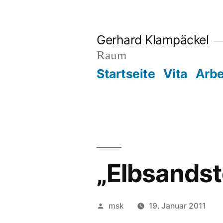
Zum
Inhalt
Gerhard Klampäckel
springen
Raum
Startseite
Vita
Arbe
„Elbsandst
Veröffentlicht
msk
19. Januar 2011
von