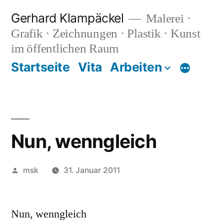
Zum
Gerhard Klampäckel
Malerei ·
Inhalt
Grafik · Zeichnungen · Plastik · Kunst
springen
im öffentlichen Raum
Startseite
Vita
Arbeiten
Mehr
Nun, wenngleich
Veröffentlicht
msk
31. Januar 2011
von
Nun, wenngleich