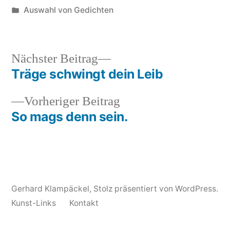
von
Veröffentlicht
Auswahl von Gedichten
in
Nächster
Nächster Beitrag
Beitrag:
Träge schwingt dein Leib
Beitrags-
Vorheriger
Vorheriger Beitrag
Navigation
Beitrag:
So mags denn sein.
Gerhard Klampäckel
,
Stolz präsentiert von WordPress.
Kunst-Links
Kontakt