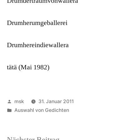
Drumdertraumvonwallera
Drumherumgeballerei
Drumhereindiewallera
tätä (Mai 1982)
Veröffentlicht
msk
31. Januar 2011
von
Veröffentlicht
Auswahl von Gedichten
in
Nächster
Nächster Beitrag