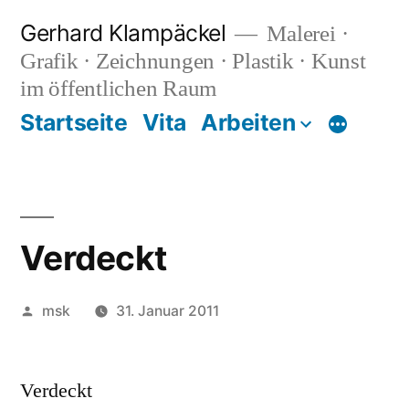
Zum
Gerhard Klampäckel
Malerei ·
Inhalt
Grafik · Zeichnungen · Plastik · Kunst
springen
im öffentlichen Raum
Startseite
Vita
Arbeiten
Mehr
Verdeckt
Veröffentlicht
msk
31. Januar 2011
von
Verdeckt