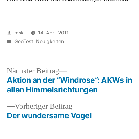
Veröffentlicht
msk
14. April 2011
von
Veröffentlicht
GeoTest
,
Neuigkeiten
in
Nächster
Nächster Beitrag
Beitrag:
Aktion an der “Windrose”: AKWs in
Beitrags-
allen Himmelsrichtungen
Navigation
Vorheriger
Vorheriger Beitrag
Beitrag:
Der wundersame Vogel