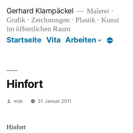
Zum
Gerhard Klampäckel
Malerei ·
Inhalt
Grafik · Zeichnungen · Plastik · Kunst
springen
im öffentlichen Raum
Startseite
Vita
Arbeiten
Mehr
Hinfort
Veröffentlicht
msk
31. Januar 2011
von
Hinfort