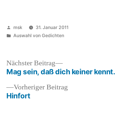
Veröffentlicht
msk
31. Januar 2011
von
Veröffentlicht
Auswahl von Gedichten
in
Nächster
Nächster Beitrag
Beitrag:
Mag sein, daß dich keiner kennt.
Beitrags-
Vorheriger
Vorheriger Beitrag
Navigation
Beitrag:
Hinfort