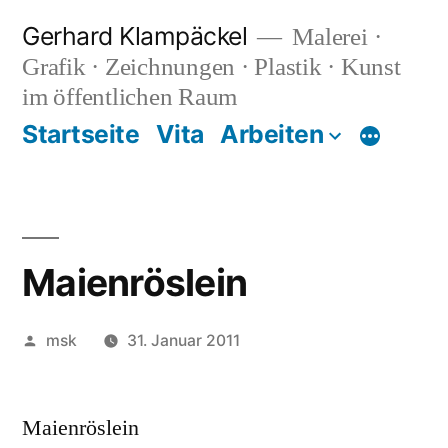
Zum
Gerhard Klampäckel
Malerei ·
Inhalt
Grafik · Zeichnungen · Plastik · Kunst
springen
im öffentlichen Raum
Startseite
Vita
Arbeiten
Mehr
Maienröslein
Veröffentlicht
msk
31. Januar 2011
von
Maienröslein