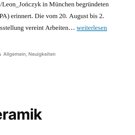
iki/Leon_Jończyk in München begründeten
) erinnert. Die vom 20. August bis 2.
sstellung vereint Arbeiten…
weiterlesen
Veröffentlicht
Allgemein
,
Neuigkeiten
in
eramik