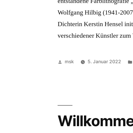
entstandene Farblithografie 
Wolfgang Hilbig (1941-2007) 
Dichterin Kerstin Hensel in
verschiedener Künstler zu
Veröffentlicht
msk
5. Januar 2022
von
Willkomme