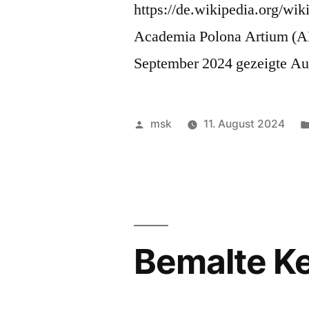
https://de.wikipedia.org/w
Academia Polona Artium (APA
September 2024 gezeigte Au
Veröffentlicht
msk
11. August 2024
von
Bemalte K