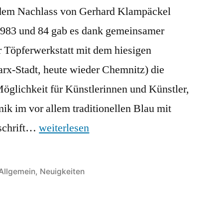
dem Nachlass von Gerhard Klampäckel
 1983 und 84 gab es dank gemeinsamer
r Töpferwerkstatt mit dem hiesigen
x-Stadt, heute wieder Chemnitz) die
öglichkeit für Künstlerinnen und Künstler,
ik im vor allem traditionellen Blau mit
dschrift…
weiterlesen
Veröffentlicht
Allgemein
,
Neuigkeiten
in