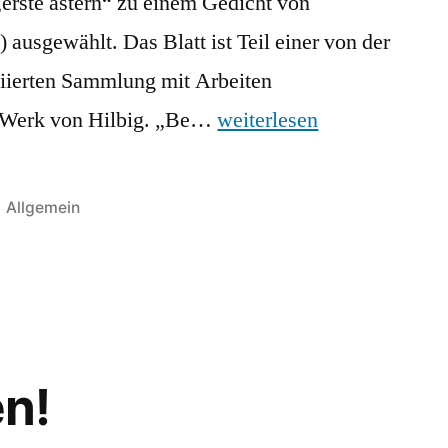
„erste astern“ zu einem Gedicht von
ausgewählt. Das Blatt ist Teil einer von der
itiierten Sammlung mit Arbeiten
m Werk von Hilbig. „Be…
weiterlesen
Veröffentlicht
Allgemein
in
n!